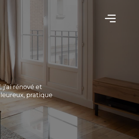
 j’ai rénové et
aleureux, pratique