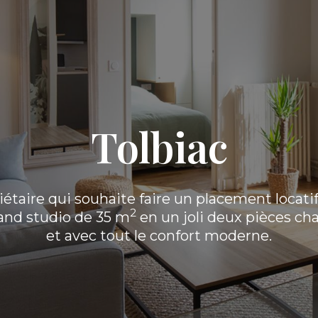
Tolbiac
étaire qui souhaite faire un placement locatif,
2
and studio de 35 m
en un joli deux pièces ch
et avec tout le confort moderne.