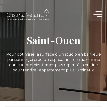
Aller
au
contenu
Saint-Ouen
Pour optimiser la surface d’un studio en banlieue
parisienne, j’ai créé un espace nuit en mezzanine
dans un premier temps puis repensé la cuisine
pour rendre l’appartement plus lumineux.