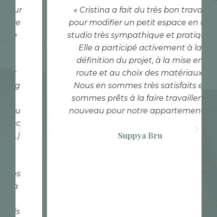
« Cristina a fait du très bon travail
pour modifier un petit espace en un
studio très sympathique et pratique.
Elle a participé activement à la
définition du projet, à la mise en
route et au choix des matériaux.
Nous en sommes très satisfaits et
sommes prêts à la faire travailler à
nouveau pour notre appartement. »
P
S
Suppya Bru
r
u
é
i
c
v
é
a
d
n
e
t
n
t