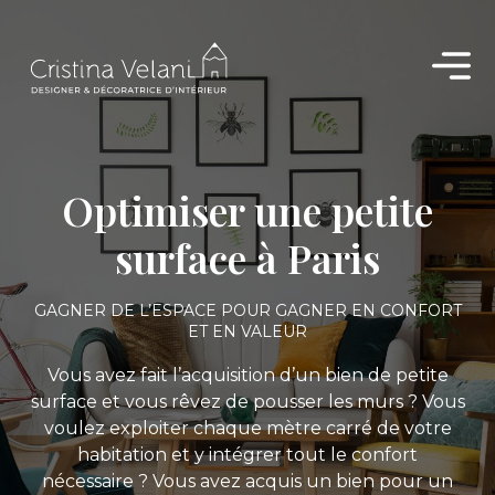
Aller
au
contenu
Optimiser une petite
surface à Paris
GAGNER DE L’ESPACE POUR GAGNER EN CONFORT
ET EN VALEUR
Vous avez fait l’acquisition d’un bien de petite
surface et vous rêvez de pousser les murs ? Vous
voulez exploiter chaque mètre carré de votre
habitation et y intégrer tout le confort
nécessaire ? Vous avez acquis un bien pour un