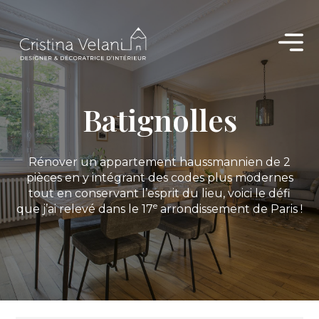
Aller
au
contenu
Batignolles
Rénover un appartement haussmannien de 2
pièces en y intégrant des codes plus modernes
tout en conservant l’esprit du lieu, voici le défi
e
que j’ai relevé dans le 17
arrondissement de Paris !